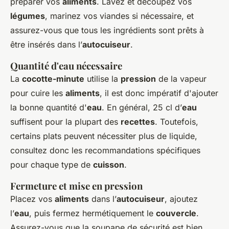
préparer vos
aliments
. Lavez et découpez vos
légumes
, marinez vos viandes si nécessaire, et
assurez-vous que tous les ingrédients sont prêts à
être insérés dans l’
autocuiseur
.
Quantité d'eau nécessaire
La
cocotte-minute
utilise la
pression
de la vapeur
pour cuire les
aliments
, il est donc impératif d'ajouter
la bonne quantité d'
eau
. En général, 25 cl d’
eau
suffisent pour la plupart des
recettes
. Toutefois,
certains plats peuvent nécessiter plus de liquide,
consultez donc les recommandations spécifiques
pour chaque type de
cuisson
.
Fermeture et mise en pression
Placez vos
aliments
dans l’
autocuiseur
, ajoutez
l’
eau
, puis fermez hermétiquement le
couvercle
.
Assurez-vous que la soupape de sécurité est bien