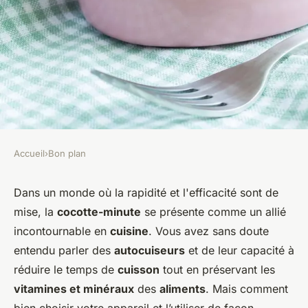
Accueil
›
Bon plan
BON PLAN
Comment choisir et utiliser
Dans un monde où la rapidité et l'efficacité sont de
mise, la
cocotte-minute
se présente comme un allié
une cocotte-minute pour des
incontournable en
cuisine
. Vous avez sans doute
plats rapides et tendres?
entendu parler des
autocuiseurs
et de leur capacité à
réduire le temps de
cuisson
tout en préservant les
Célia
•
23 mai 2024
•
6 min de lecture
vitamines et minéraux
des
aliments
. Mais comment