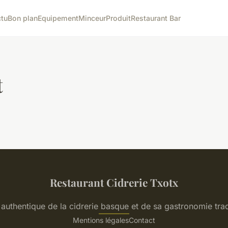
tu
Bon plan
Equipement
Minceur
Produit
Restaurant Bar
t
Restaurant Cidrerie Txotx
 authentique de la cidrerie basque et de sa gastronomie trad
Mentions légales
Contact