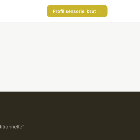
Profil sensoriel brut →
itionnelle”